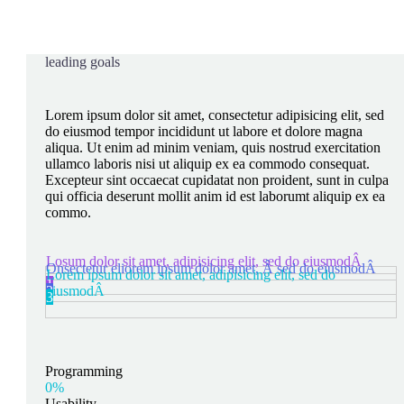
leading goals
Lorem ipsum dolor sit amet, consectetur adipisicing elit, sed
do eiusmod tempor incididunt ut labore et dolore magna
aliqua. Ut enim ad minim veniam, quis nostrud exercitation
ullamco laboris nisi ut aliquip ex ea commodo consequat.
Excepteur sint occaecat cupidatat non proident, sunt in culpa
qui officia deserunt mollit anim id est laborumt aliquip ex ea
commo.
Losum dolor sit amet, adipisicing elit, sed do eiusmodÂ
Onsectetur eliorem ipsum dolor amet, Â sed do eiusmodÂ
Lorem ipsum dolor sit amet, adipisicing elit, sed do
1
2
eiusmodÂ
3
Programming
0%
Usability